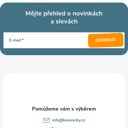
Mějte přehled o novinkách
a slevách
Z
á
ODEBÍRAT
E-mail
p
a
t
í
info
@
brasnicky.cz