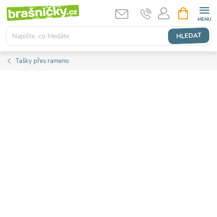
Přejít
NÁKUPNÍ
KOŠÍK
na
obsah
HLEDAT
Tašky přes rameno