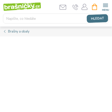
Přejít
NÁKUPNÍ
KOŠÍK
na
obsah
HLEDAT
Brašny a obaly