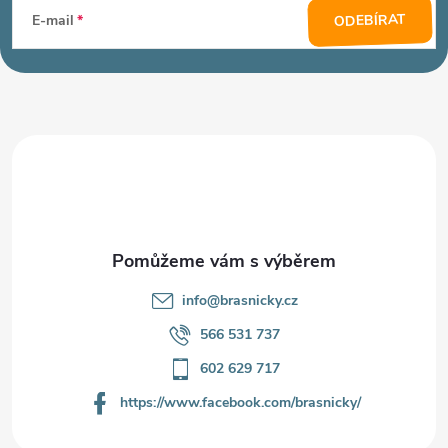
á
ODEBÍRAT
E-mail
p
a
t
í
info
@
brasnicky.cz
566 531 737
602 629 717
https://www.facebook.com/brasnicky/