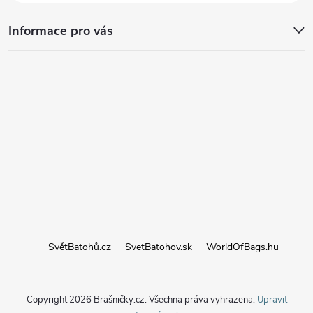
Informace pro vás
SvětBatohů.cz
SvetBatohov.sk
WorldOfBags.hu
Copyright 2026
Brašničky.cz
. Všechna práva vyhrazena.
Upravit