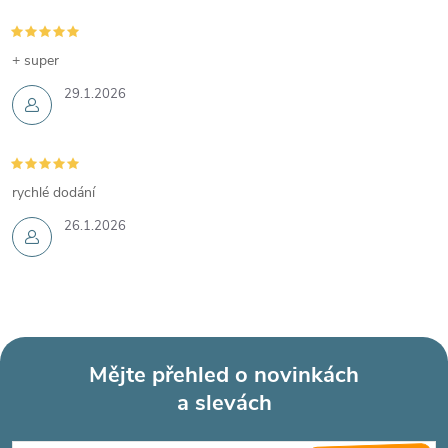
+ super
29.1.2026
rychlé dodání
26.1.2026
Mějte přehled o novinkách
a slevách
Z