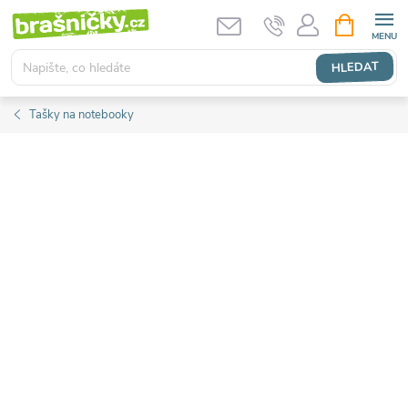
Přejít
NÁKUPNÍ
KOŠÍK
na
obsah
HLEDAT
Tašky na notebooky