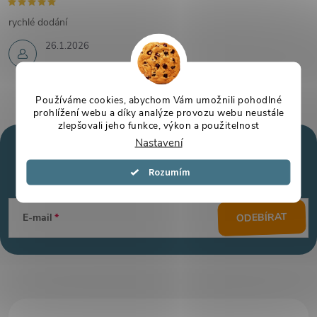
rychlé dodání
26.1.2026
Používáme cookies, abychom Vám umožnili pohodlné
prohlížení webu a díky analýze provozu webu neustále
zlepšovali jeho funkce, výkon a použitelnost
Nastavení
Mějte přehled o novinkách
a slevách
Z
Souhlasím
á
ODEBÍRAT
E-mail
p
a