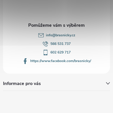
t
í
info
@
brasnicky.cz
566 531 737
602 629 717
https://www.facebook.com/brasnicky/
Informace pro vás