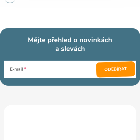
Mějte přehled o novinkách
a slevách
Z
á
ODEBÍRAT
E-mail
p
a
t
í