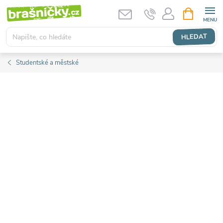
Přejít
NÁKUPNÍ
KOŠÍK
na
obsah
HLEDAT
Studentské a městské