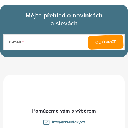
Mějte přehled o novinkách
a slevách
Z
á
ODEBÍRAT
E-mail
p
a
t
í
info
@
brasnicky.cz