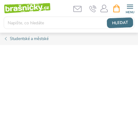
Přejít
NÁKUPNÍ
KOŠÍK
na
obsah
HLEDAT
Studentské a městské