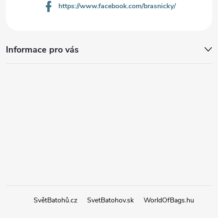
https://www.facebook.com/brasnicky/
Informace pro vás
SvětBatohů.cz
SvetBatohov.sk
WorldOfBags.hu