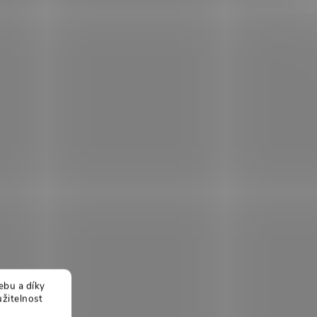
ebu a díky
žitelnost