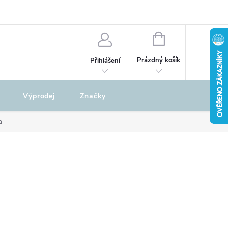
odu
REKLAMAČNÍ ŘÁD
NÁKUPNÍ
KOŠÍK
Prázdný košík
Přihlášení
Výprodej
Značky
a