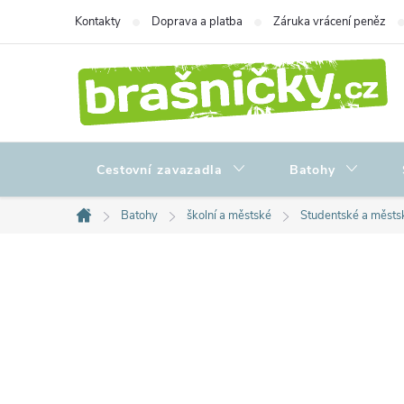
Přejít
Kontakty
Doprava a platba
Záruka vrácení peněz
na
obsah
Cestovní zavazadla
Batohy
Batohy
školní a městské
Studentské a městs
Domů