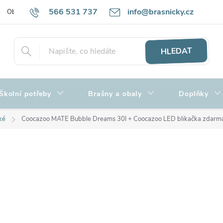
566 531 737
info@brasnicky.cz
Obchodní podmínky
Zpracování osobních údajů
Hodnocení obch
HLEDAT
Školní potřeby
Brašny a obaly
Doplňky
ké
Coocazoo MATE Bubble Dreams 30l
+ Coocazoo LED blikačka zdarm