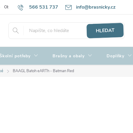
566 531 737
info@brasnicky.cz
Obchodní podmínky
Zpracování osobních údajů
Hodnocení obch
HLEDAT
Školní potřeby
Brašny a obaly
Doplňky
ké
BAAGL Batoh eARTh - Batman Red