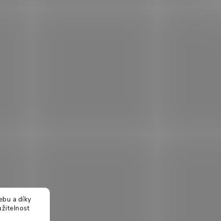
ebu a díky
žitelnost