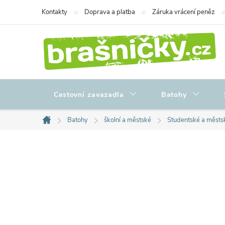
Přejít
Kontakty
Doprava a platba
Záruka vrácení peněz
na
obsah
Cestovní zavazadla
Batohy
Batohy
školní a městské
Studentské a městs
Domů