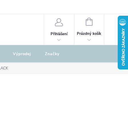
odu
REKLAMAČNÍ ŘÁD
NÁKUPNÍ
KOŠÍK
Prázdný košík
Přihlášení
Výprodej
Značky
BLACK