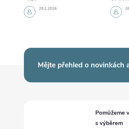
29.1.2026
2
Mějte přehled o novinkách
Z
á
p
a