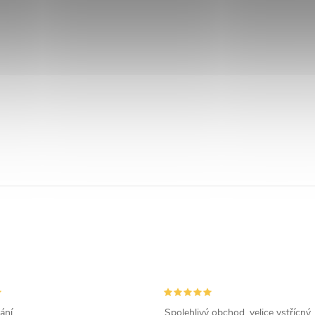
ání
Spolehlivý obchod, velice vstřícný,