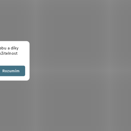
ebu a díky
žitelnost
Souhlasím