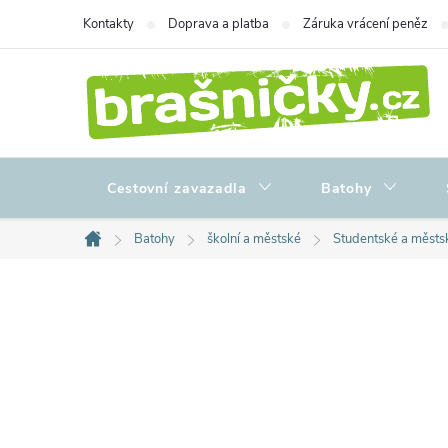
Přejít
Kontakty
Doprava a platba
Záruka vrácení peněz
na
obsah
Cestovní zavazadla
Batohy
Batohy
školní a městské
Studentské a městs
Domů