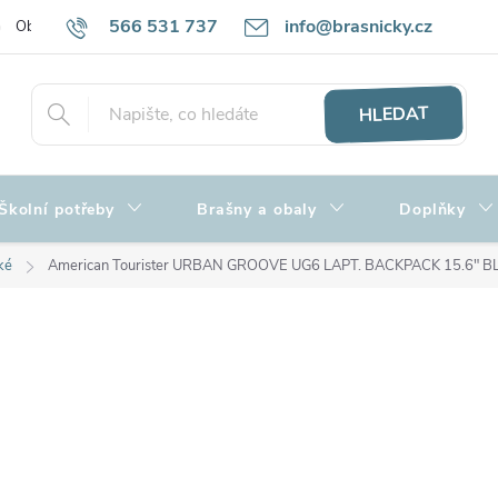
566 531 737
info@brasnicky.cz
Obchodní podmínky
Zpracování osobních údajů
Hodnocení obch
HLEDAT
Školní potřeby
Brašny a obaly
Doplňky
ké
American Tourister URBAN GROOVE UG6 LAPT. BACKPACK 15.6" 