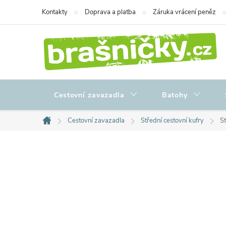
Přejít
Kontakty
Doprava a platba
Záruka vrácení peněz
na
obsah
Cestovní zavazadla
Batohy
Cestovní zavazadla
Střední cestovní kufry
St
Domů