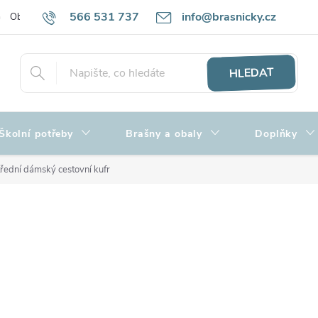
566 531 737
info@brasnicky.cz
Obchodní podmínky
Zpracování osobních údajů
Hodnocení obch
HLEDAT
Školní potřeby
Brašny a obaly
Doplňky
řední dámský cestovní kufr