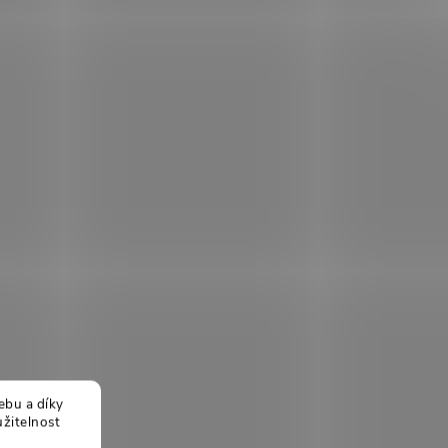
ebu a díky
žitelnost