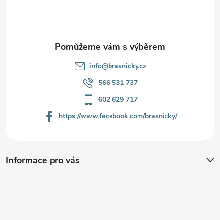
t
í
info
@
brasnicky.cz
566 531 737
602 629 717
https://www.facebook.com/brasnicky/
Informace pro vás