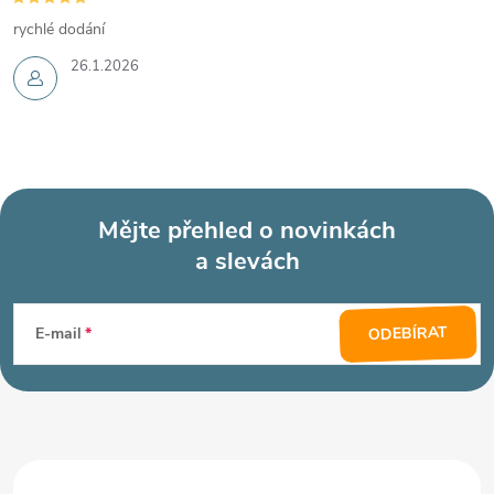
rychlé dodání
26.1.2026
Mějte přehled o novinkách
a slevách
Z
á
ODEBÍRAT
E-mail
p
a