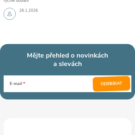
rychlé dodání
26.1.2026
Mějte přehled o novinkách
a slevách
Z
á
ODEBÍRAT
E-mail
p
a
t