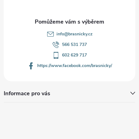
í
info
@
brasnicky.cz
566 531 737
602 629 717
https://www.facebook.com/brasnicky/
Informace pro vás