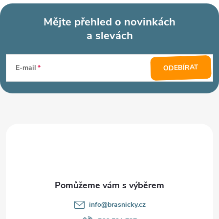
Mějte přehled o novinkách
a slevách
Z
á
ODEBÍRAT
E-mail
p
a
t
í
info
@
brasnicky.cz