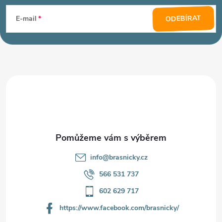
á
ODEBÍRAT
E-mail
p
a
t
í
info
@
brasnicky.cz
566 531 737
602 629 717
https://www.facebook.com/brasnicky/