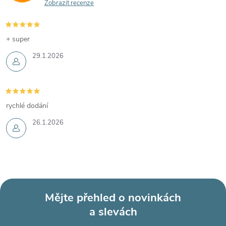
Zobrazit recenze
+ super
29.1.2026
rychlé dodání
26.1.2026
Mějte přehled o novinkách
a slevách
Z