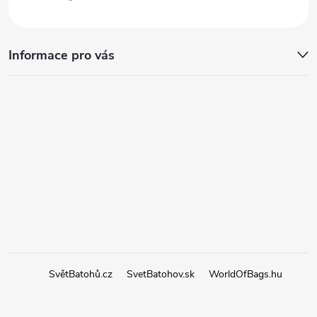
Informace pro vás
SvětBatohů.cz
SvetBatohov.sk
WorldOfBags.hu