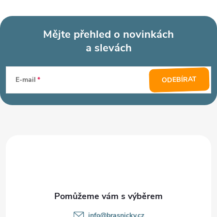
Mějte přehled o novinkách
a slevách
Z
á
ODEBÍRAT
E-mail
p
a
t
í
info
@
brasnicky.cz