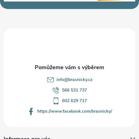
p
a
t
í
info
@
brasnicky.cz
566 531 737
602 629 717
https://www.facebook.com/brasnicky/