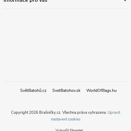
Informace pro vás
SvětBatohů.cz
SvetBatohov.sk
WorldOfBags.hu
Copyright 2026
Brašničky.cz
. Všechna práva vyhrazena.
Upravit
nastavení cookies
Vytvořil Shoptet