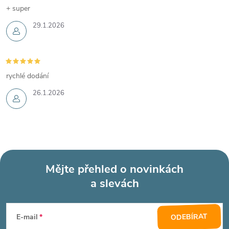
+ super
29.1.2026
rychlé dodání
26.1.2026
Mějte přehled o novinkách
a slevách
Z
á
ODEBÍRAT
E-mail