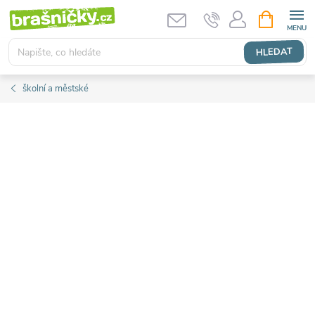
Přejít
NÁKUPNÍ
KOŠÍK
na
obsah
HLEDAT
školní a městské