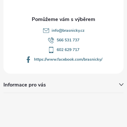
í
info
@
brasnicky.cz
566 531 737
602 629 717
https://www.facebook.com/brasnicky/
Informace pro vás