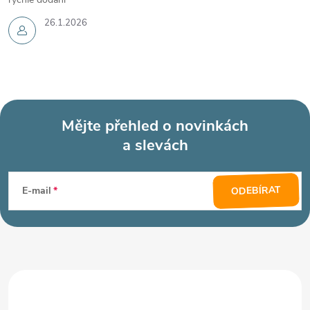
26.1.2026
Mějte přehled o novinkách
a slevách
Z
á
ODEBÍRAT
E-mail
p
a
t