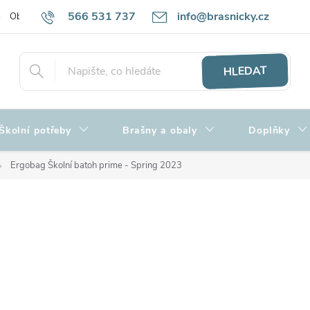
566 531 737
info@brasnicky.cz
Obchodní podmínky
Zpracování osobních údajů
Hodnocení obch
HLEDAT
Školní potřeby
Brašny a obaly
Doplňky
Ergobag Školní batoh prime - Spring 2023