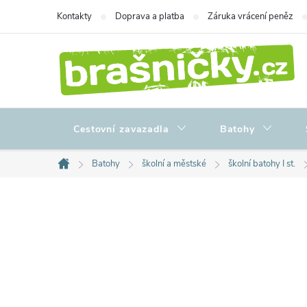
Přejít
Kontakty
Doprava a platba
Záruka vrácení peněz
na
obsah
Cestovní zavazadla
Batohy
Batohy
školní a městské
školní batohy I st.
Domů