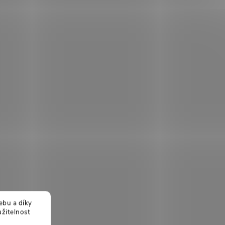
ebu a díky
žitelnost