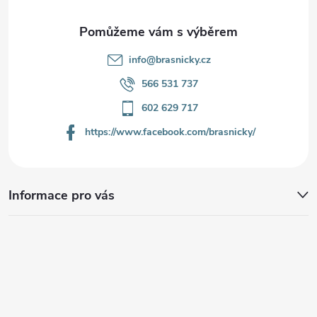
í
info
@
brasnicky.cz
566 531 737
602 629 717
https://www.facebook.com/brasnicky/
Informace pro vás