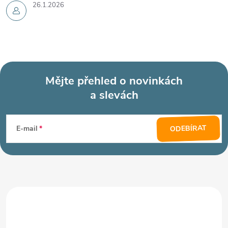
26.1.2026
Mějte přehled o novinkách
a slevách
Z
á
ODEBÍRAT
E-mail
p
a
t