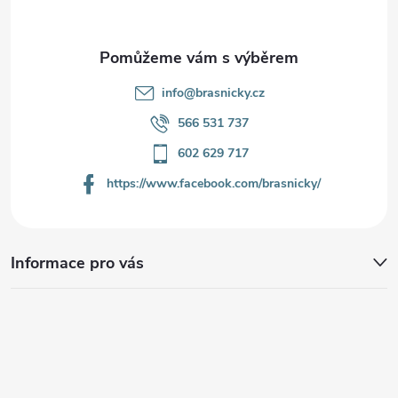
í
info
@
brasnicky.cz
566 531 737
602 629 717
https://www.facebook.com/brasnicky/
Informace pro vás