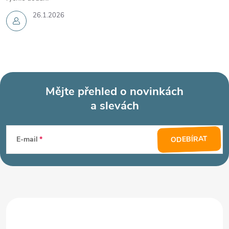
26.1.2026
Mějte přehled o novinkách
a slevách
Z
á
ODEBÍRAT
E-mail
p
a
t