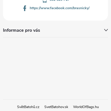
https://www.facebook.com/brasnicky/
Informace pro vás
SvětBatohů.cz
SvetBatohov.sk
WorldOfBags.hu