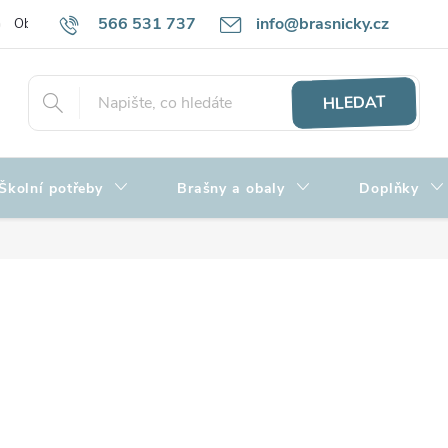
566 531 737
info@brasnicky.cz
Obchodní podmínky
Zpracování osobních údajů
Hodnocení obch
HLEDAT
Školní potřeby
Brašny a obaly
Doplňky