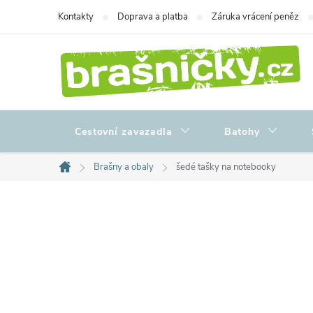
Přejít
Kontakty
Doprava a platba
Záruka vrácení peněz
na
obsah
Cestovní zavazadla
Batohy
Brašny a obaly
šedé tašky na notebooky
Domů