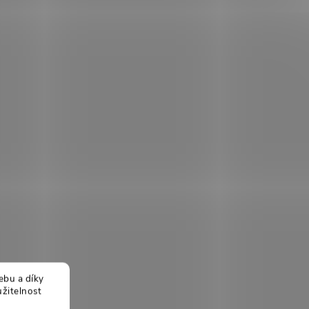
ebu a díky
žitelnost