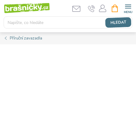
Přejít
NÁKUPNÍ
KOŠÍK
na
obsah
HLEDAT
Příruční zavazadla