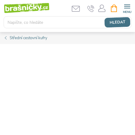
Přejít
NÁKUPNÍ
KOŠÍK
na
obsah
HLEDAT
Střední cestovní kufry