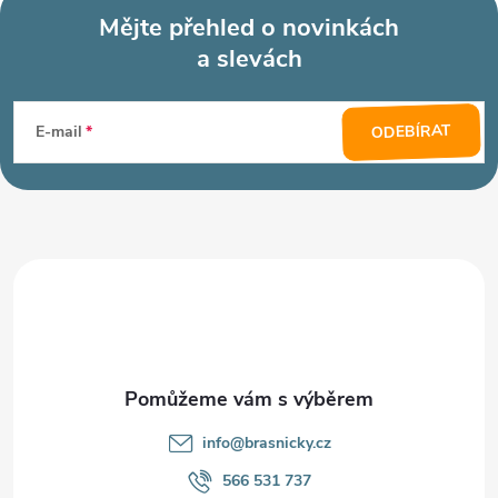
Mějte přehled o novinkách
a slevách
Z
á
ODEBÍRAT
E-mail
p
a
t
í
info
@
brasnicky.cz
566 531 737