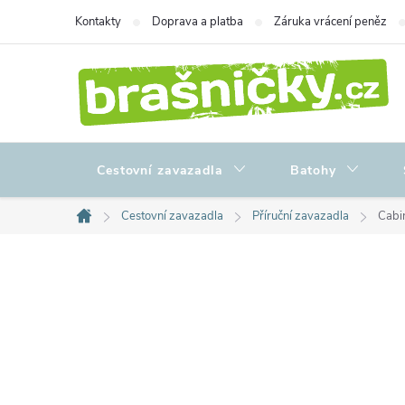
Přejít
Kontakty
Doprava a platba
Záruka vrácení peněz
na
obsah
Cestovní zavazadla
Batohy
Cestovní zavazadla
Příruční zavazadla
Cabi
Domů