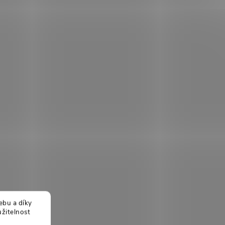
ebu a díky
žitelnost