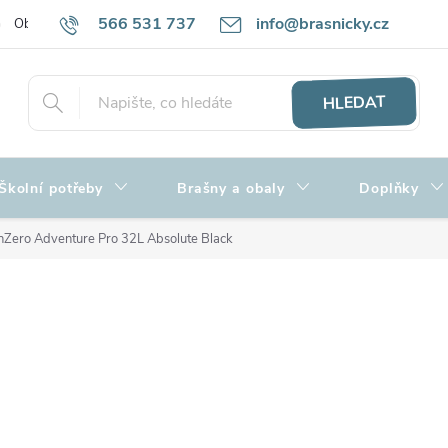
566 531 737
info@brasnicky.cz
Obchodní podmínky
Zpracování osobních údajů
Hodnocení obch
HLEDAT
Školní potřeby
Brašny a obaly
Doplňky
nZero Adventure Pro 32L Absolute Black