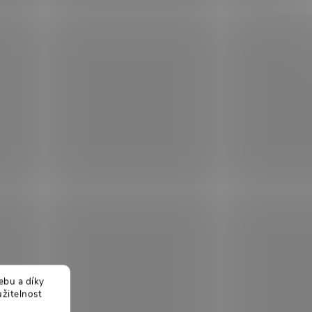
ebu a díky
žitelnost