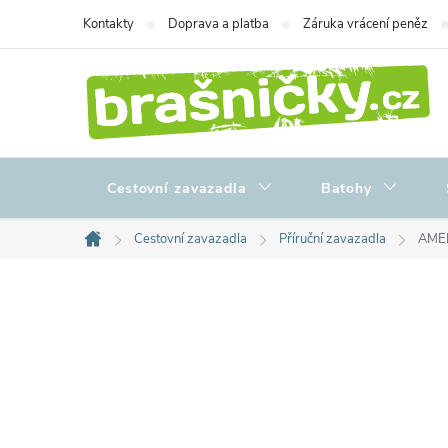
Přejít
Kontakty
Doprava a platba
Záruka vrácení peněz
na
obsah
Cestovní zavazadla
Batohy
Cestovní zavazadla
Příruční zavazadla
AMER
Domů