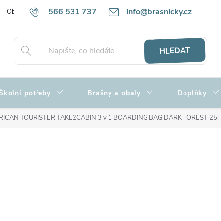
566 531 737
info@brasnicky.cz
Obchodní podmínky
Zpracování osobních údajů
Hodnocení obch
HLEDAT
Školní potřeby
Brašny a obaly
Doplňky
ICAN TOURISTER TAKE2CABIN 3 v 1 BOARDING BAG DARK FOREST 25l