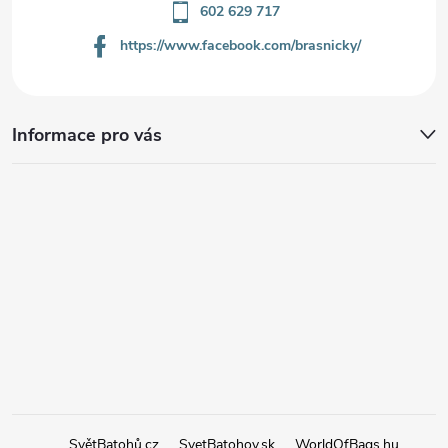
602 629 717
https://www.facebook.com/brasnicky/
Informace pro vás
SvětBatohů.cz
SvetBatohov.sk
WorldOfBags.hu