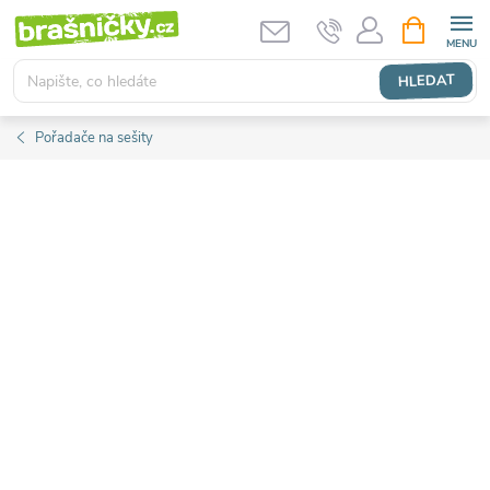
Přejít
NÁKUPNÍ
KOŠÍK
na
obsah
HLEDAT
Pořadače na sešity