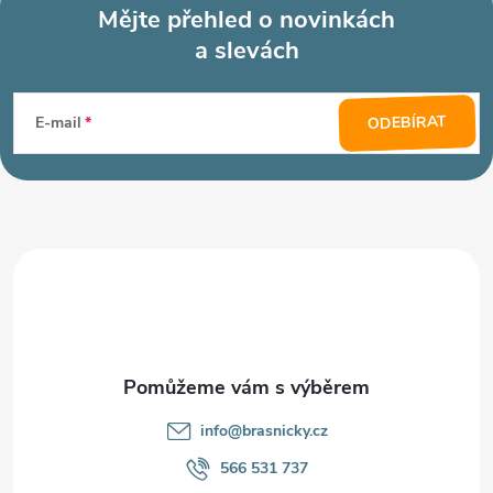
Mějte přehled o novinkách
a slevách
Z
á
ODEBÍRAT
E-mail
p
a
t
í
info
@
brasnicky.cz
566 531 737