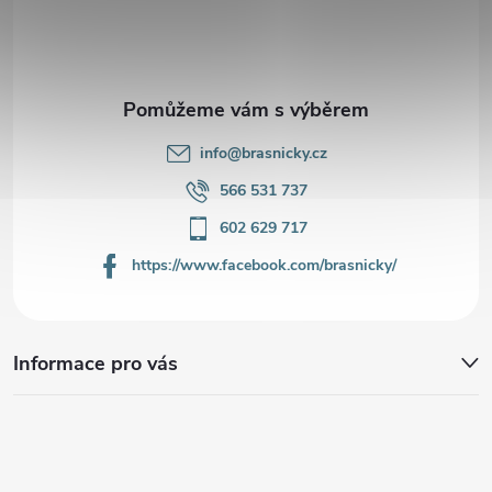
t
í
info
@
brasnicky.cz
566 531 737
602 629 717
https://www.facebook.com/brasnicky/
Informace pro vás