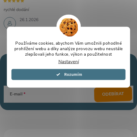
rychlé dodání
26.1.2026
Používáme cookies, abychom Vám umožnili pohodlné
prohlížení webu a díky analýze provozu webu neustále
zlepšovali jeho funkce, výkon a použitelnost
Nastavení
Mějte přehled o novinkách
a slevách
Z
Souhlasím
á
ODEBÍRAT
E-mail
p
a