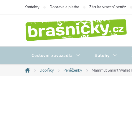
Přejít
Kontakty
Doprava a platba
Záruka vrácení peněz
na
obsah
Cestovní zavazadla
Batohy
Doplňky
Peněženky
Mammut Smart Wallet Ul
Domů