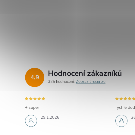
Hodnocení zákazníků
4,9
325 hodnocení
Zobrazit recenze
+ super
rychlé dod
29.1.2026
2