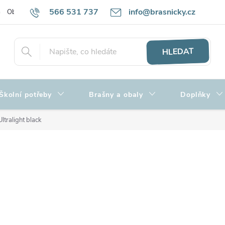
566 531 737
info@brasnicky.cz
Obchodní podmínky
Zpracování osobních údajů
Hodnocení obch
HLEDAT
Školní potřeby
Brašny a obaly
Doplňky
tralight black