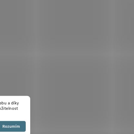
ebu a díky
žitelnost
Souhlasím