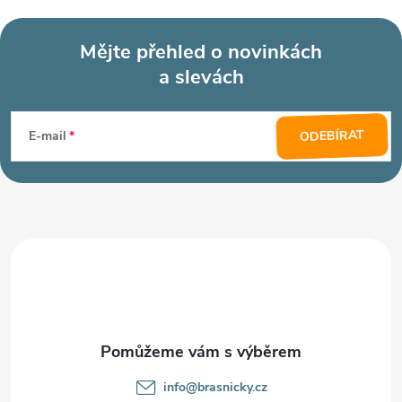
Mějte přehled o novinkách
a slevách
Z
á
ODEBÍRAT
E-mail
p
a
t
í
info
@
brasnicky.cz