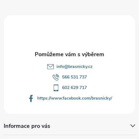
a
t
í
info
@
brasnicky.cz
566 531 737
602 629 717
https://www.facebook.com/brasnicky/
Informace pro vás