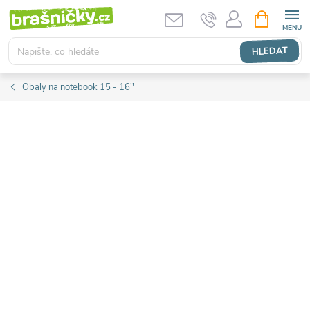
Přejít
NÁKUPNÍ
KOŠÍK
na
obsah
HLEDAT
Obaly na notebook 15 - 16''