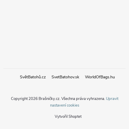
SvětBatohů.cz
SvetBatohov.sk
WorldOfBags.hu
Copyright 2026
Brašničky.cz
. Všechna práva vyhrazena.
Upravit
nastavení cookies
Vytvořil Shoptet