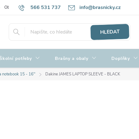
566 531 737
info@brasnicky.cz
Obchodní podmínky
Zpracování osobních údajů
Hodnocení obch
HLEDAT
Školní potřeby
Brašny a obaly
Doplňky
 notebook 15 - 16''
Dakine JAMES LAPTOP SLEEVE - BLACK