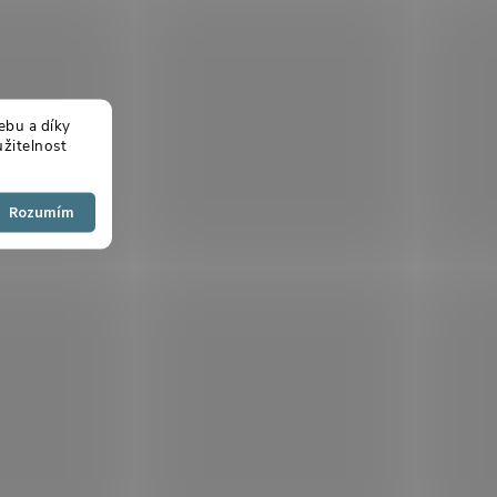
ebu a díky
žitelnost
Souhlasím