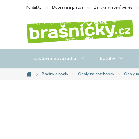
Přejít
Kontakty
Doprava a platba
Záruka vrácení peněz
na
obsah
Cestovní zavazadla
Batohy
Brašny a obaly
Obaly na notebooky
Obaly na
Domů