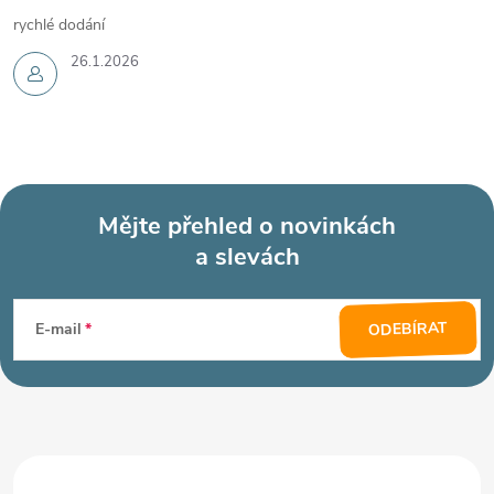
rychlé dodání
26.1.2026
Mějte přehled o novinkách
a slevách
Z
á
ODEBÍRAT
E-mail
p
a