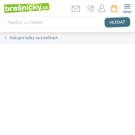
Přejít
NÁKUPNÍ
KOŠÍK
na
obsah
HLEDAT
Nákupní tašky na kolečkách