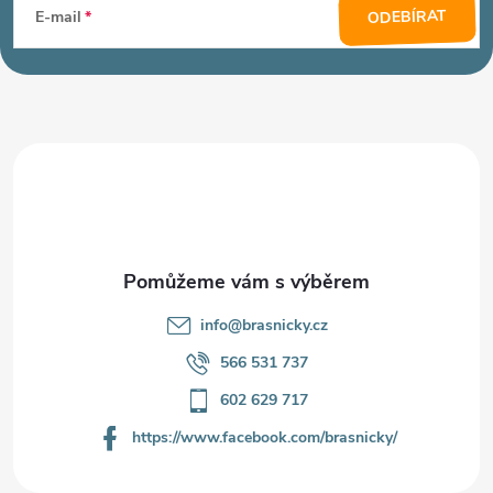
á
ODEBÍRAT
E-mail
p
a
t
í
info
@
brasnicky.cz
566 531 737
602 629 717
https://www.facebook.com/brasnicky/