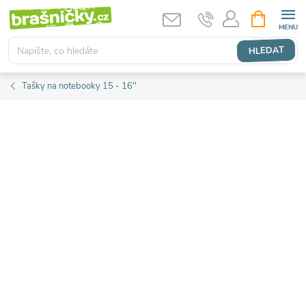
Přejít
NÁKUPNÍ
KOŠÍK
na
obsah
HLEDAT
Tašky na notebooky 15 - 16''