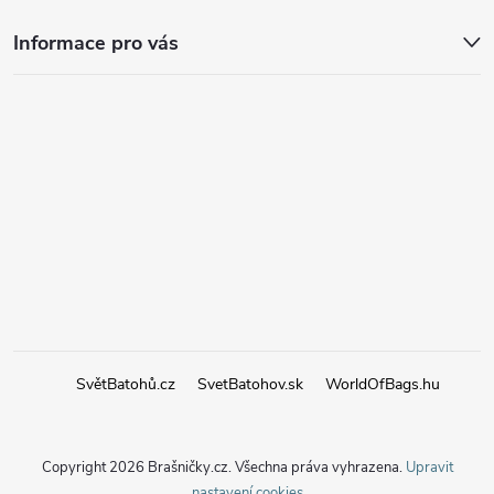
Informace pro vás
SvětBatohů.cz
SvetBatohov.sk
WorldOfBags.hu
Copyright 2026
Brašničky.cz
. Všechna práva vyhrazena.
Upravit
nastavení cookies