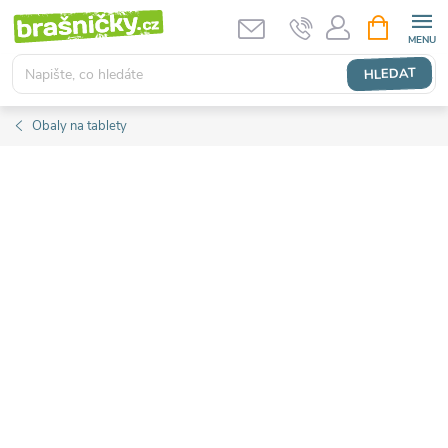
Přejít
NÁKUPNÍ
KOŠÍK
na
obsah
HLEDAT
Obaly na tablety