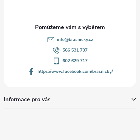
í
info
@
brasnicky.cz
566 531 737
602 629 717
https://www.facebook.com/brasnicky/
Informace pro vás