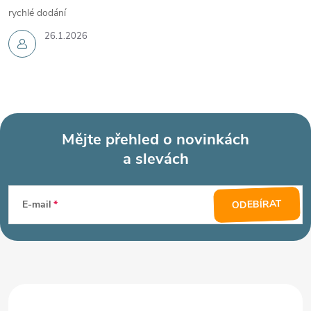
rychlé dodání
26.1.2026
Mějte přehled o novinkách
a slevách
Z
á
ODEBÍRAT
E-mail
p
a
t