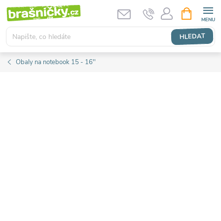
Přejít
NÁKUPNÍ
KOŠÍK
na
obsah
HLEDAT
Obaly na notebook 15 - 16''