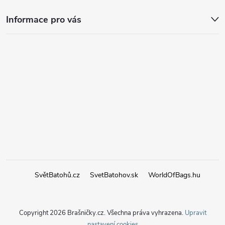
Informace pro vás
SvětBatohů.cz
SvetBatohov.sk
WorldOfBags.hu
Copyright 2026
Brašničky.cz
. Všechna práva vyhrazena.
Upravit
nastavení cookies