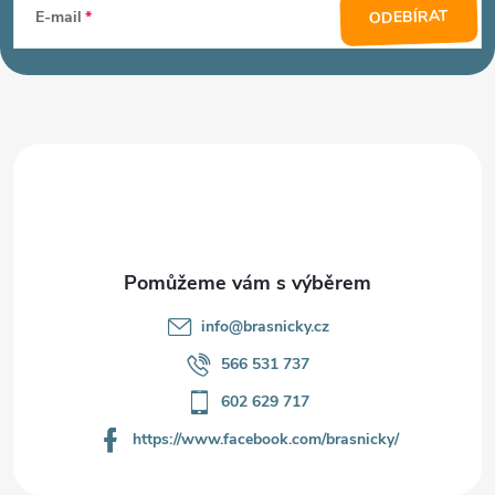
á
ODEBÍRAT
E-mail
p
a
t
í
info
@
brasnicky.cz
566 531 737
602 629 717
https://www.facebook.com/brasnicky/