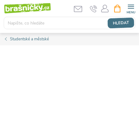
Přejít
NÁKUPNÍ
KOŠÍK
na
obsah
HLEDAT
Studentské a městské