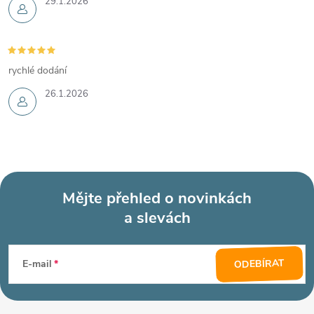
29.1.2026
rychlé dodání
26.1.2026
Mějte přehled o novinkách
a slevách
Z
á
ODEBÍRAT
E-mail
p