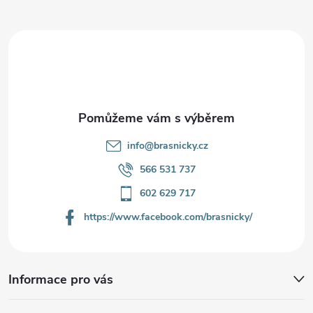
a
t
í
info
@
brasnicky.cz
566 531 737
602 629 717
https://www.facebook.com/brasnicky/
Informace pro vás