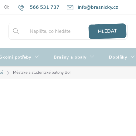
566 531 737
info@brasnicky.cz
Obchodní podmínky
Zpracování osobních údajů
Hodnocení obch
HLEDAT
Školní potřeby
Brašny a obaly
Doplňky
ké
Městské a studentské batohy Boll