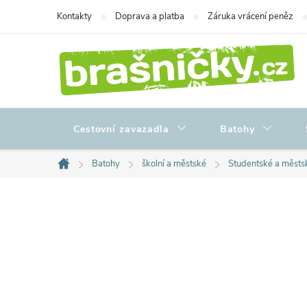
Přejít
Kontakty
Doprava a platba
Záruka vrácení peněz
na
obsah
Cestovní zavazadla
Batohy
Batohy
školní a městské
Studentské a městs
Domů