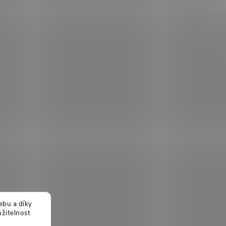
ebu a díky
žitelnost