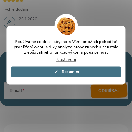
rychlé dodání
26.1.2026
Používáme cookies, abychom Vám umožnili pohodlné
prohlížení webu a díky analýze provozu webu neustále
zlepšovali jeho funkce, výkon a použitelnost
Nastavení
Mějte přehled o novinkách
a slevách
Z
Souhlasím
á
ODEBÍRAT
E-mail
p
a