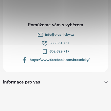
t
í
info
@
brasnicky.cz
566 531 737
602 629 717
https://www.facebook.com/brasnicky/
Informace pro vás