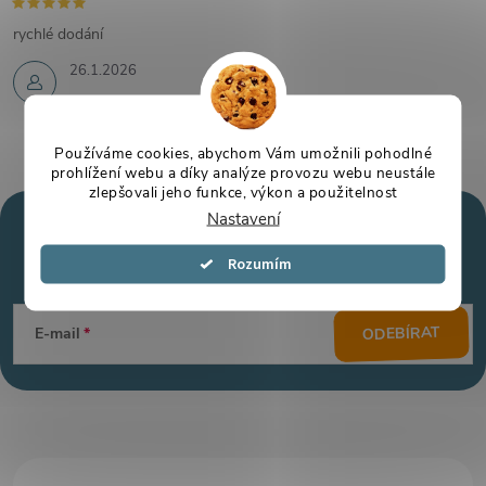
rychlé dodání
26.1.2026
Používáme cookies, abychom Vám umožnili pohodlné
prohlížení webu a díky analýze provozu webu neustále
zlepšovali jeho funkce, výkon a použitelnost
Nastavení
Mějte přehled o novinkách
a slevách
Z
Souhlasím
á
ODEBÍRAT
E-mail
p
a