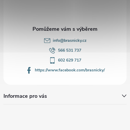
t
í
info
@
brasnicky.cz
566 531 737
602 629 717
https://www.facebook.com/brasnicky/
Informace pro vás