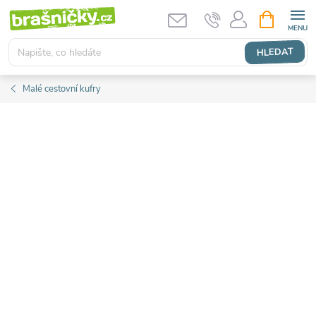
Přejít
NÁKUPNÍ
KOŠÍK
na
obsah
HLEDAT
Malé cestovní kufry