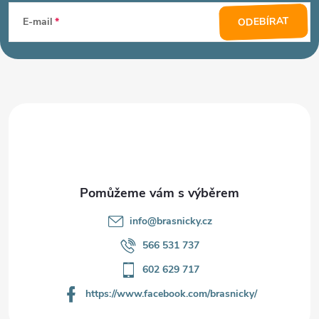
á
ODEBÍRAT
E-mail
p
a
t
í
info
@
brasnicky.cz
566 531 737
602 629 717
https://www.facebook.com/brasnicky/