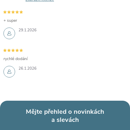
+ super
29.1.2026
rychlé dodání
26.1.2026
Mějte přehled o novinkách
a slevách
Z