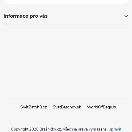
Informace pro vás
SvětBatohů.cz
SvetBatohov.sk
WorldOfBags.hu
Copyright 2026
Brašničky.cz
. Všechna práva vyhrazena.
Upravit