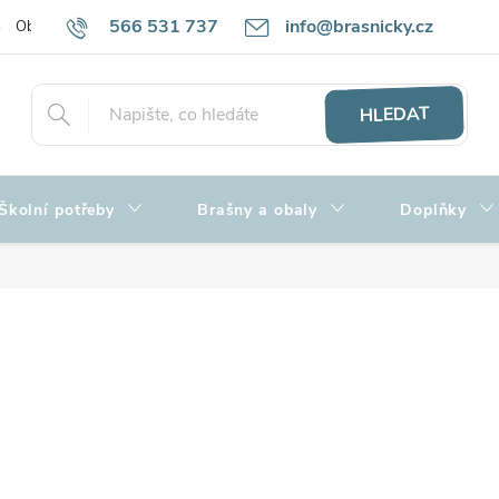
566 531 737
info@brasnicky.cz
Obchodní podmínky
Zpracování osobních údajů
Hodnocení obch
HLEDAT
Školní potřeby
Brašny a obaly
Doplňky