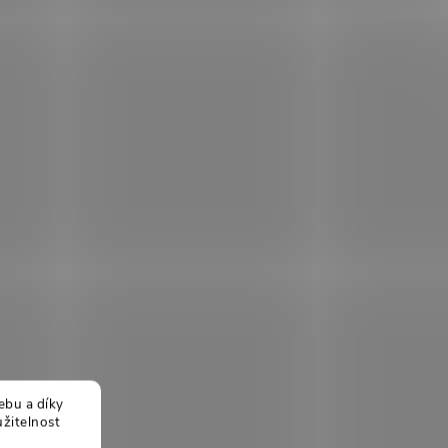
ebu a díky
žitelnost