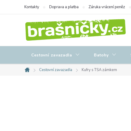
Přejít
Kontakty
Doprava a platba
Záruka vrácení peněz
na
obsah
Cestovní zavazadla
Batohy
Cestovní zavazadla
Kufry s TSA zámkem
Domů