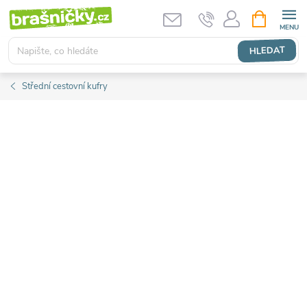
Přejít
NÁKUPNÍ
KOŠÍK
na
obsah
HLEDAT
Střední cestovní kufry