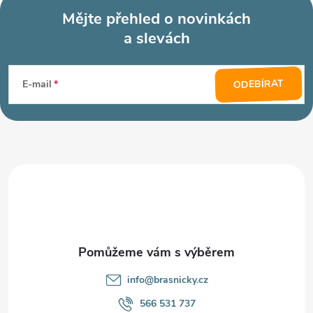
Mějte přehled o novinkách
a slevách
Z
á
ODEBÍRAT
E-mail
p
a
t
í
info
@
brasnicky.cz
566 531 737