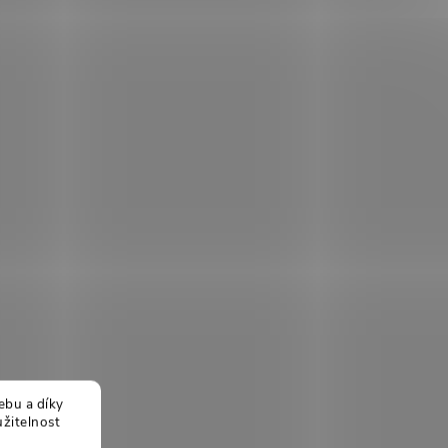
ebu a díky
žitelnost