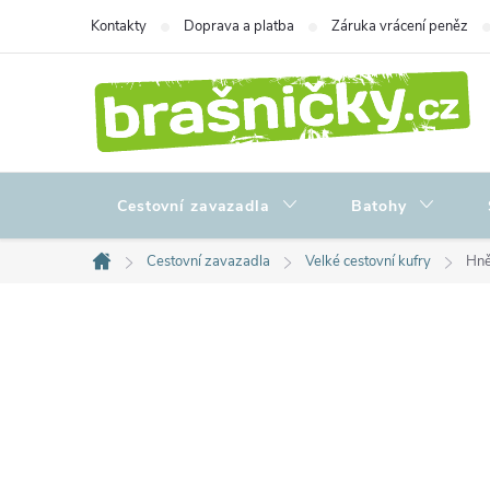
Přejít
Kontakty
Doprava a platba
Záruka vrácení peněz
na
obsah
Cestovní zavazadla
Batohy
Cestovní zavazadla
Velké cestovní kufry
Hně
Domů