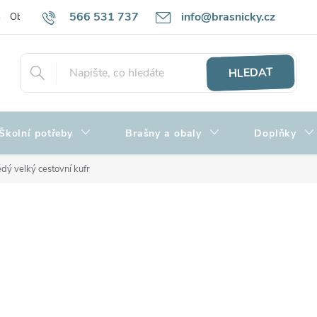
566 531 737
info@brasnicky.cz
Obchodní podmínky
Zpracování osobních údajů
Hodnocení obch
HLEDAT
Školní potřeby
Brašny a obaly
Doplňky
dý velký cestovní kufr