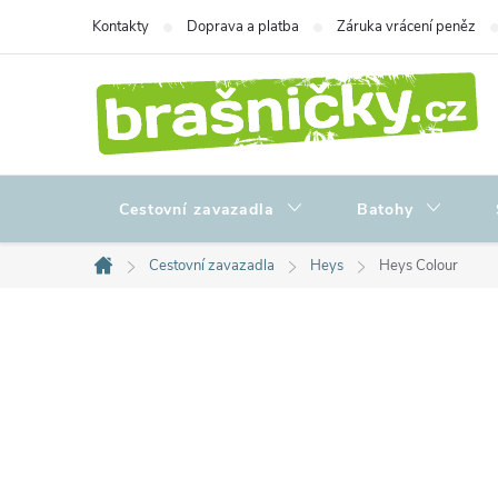
Přejít
Kontakty
Doprava a platba
Záruka vrácení peněz
na
obsah
Cestovní zavazadla
Batohy
Cestovní zavazadla
Heys
Heys Colour
Domů