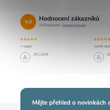
Hodnocení zákazníků
4,9
325 hodnocení
Zobrazit recenze
+ super
rychlé dod
29.1.2026
2
Mějte přehled o novinkách
Z