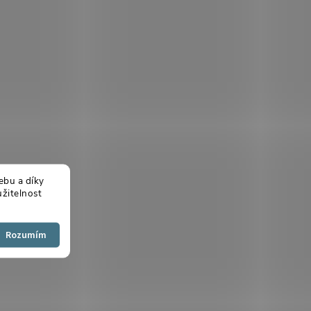
ebu a díky
žitelnost
Souhlasím