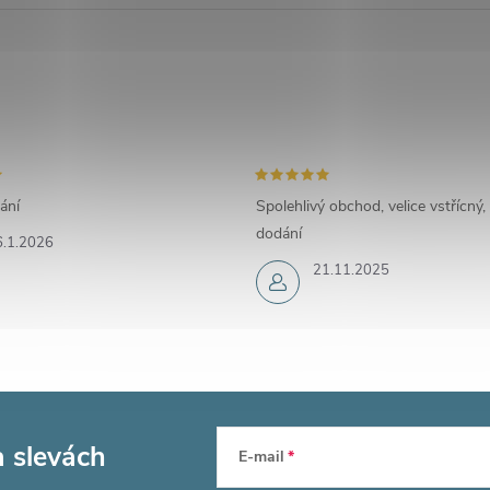
ání
Spolehlivý obchod, velice vstřícný,
dodání
6.1.2026
21.11.2025
a slevách
E-mail