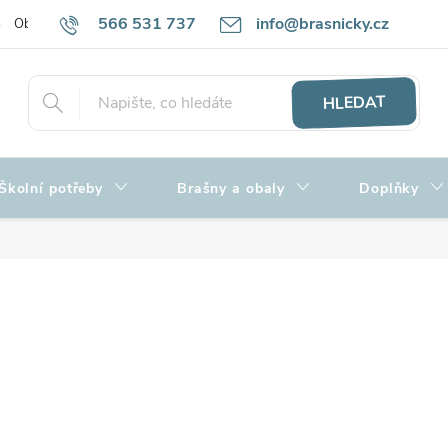
566 531 737
info@brasnicky.cz
Obchodní podmínky
Zpracování osobních údajů
Hodnocení obch
HLEDAT
Školní potřeby
Brašny a obaly
Doplňky