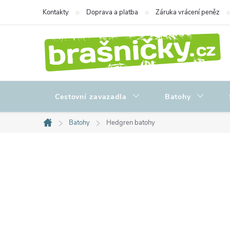
Přejít
Kontakty
Doprava a platba
Záruka vrácení peněz
na
obsah
Cestovní zavazadla
Batohy
Batohy
Hedgren batohy
Domů