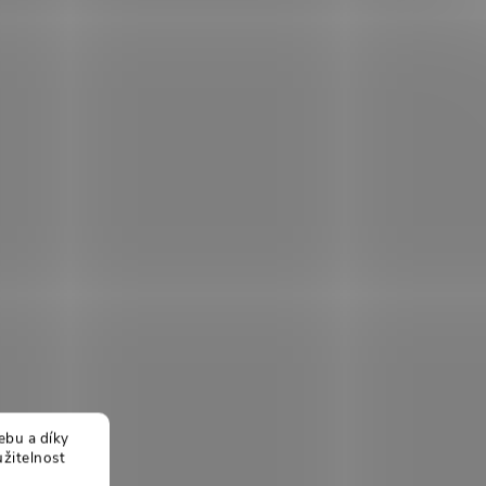
ebu a díky
žitelnost