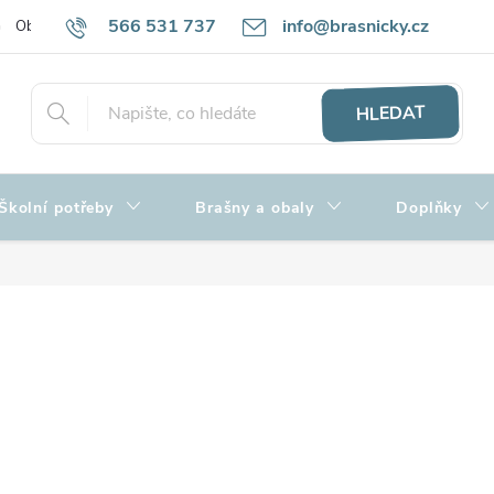
566 531 737
info@brasnicky.cz
Obchodní podmínky
Zpracování osobních údajů
Hodnocení obch
HLEDAT
Školní potřeby
Brašny a obaly
Doplňky